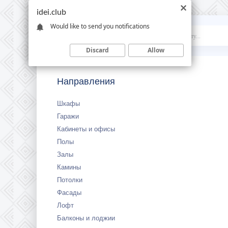
idei.club
Would like to send you notifications
Idei
.club
Discard
Allow
Направления
Шкафы
Гаражи
Кабинеты и офисы
Полы
Залы
Камины
Потолки
Фасады
Лофт
Балконы и лоджии