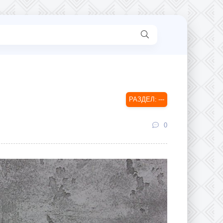
---
0