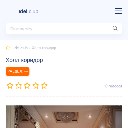
Idei
.club
Idei.club
» Холл коридор
Холл коридор
---
0
голосов