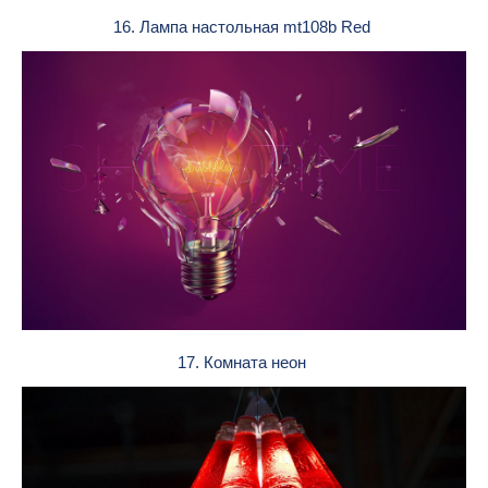
16. Лампа настольная mt108b Red
17. Комната неон