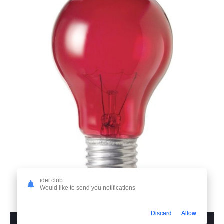
idei.club
Would like to send you notifications
11. Лампа инфракрасная икзк 250вт е27
Discard
Allow