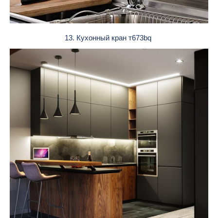
13. Кухонный кран т673bq