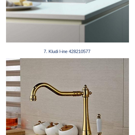
7. Kludi l-ine 428210577