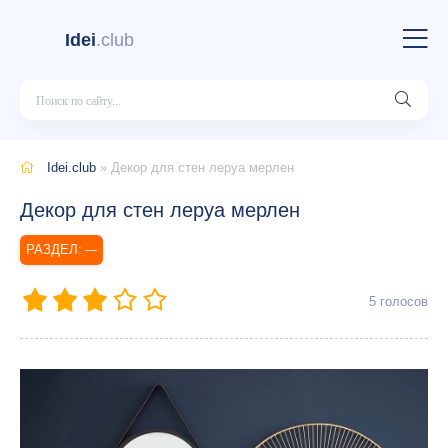
Idei
.club
Idei.club
» Декор для стен леруа мерлен
Декор для стен леруа мерлен
---
5
голосов