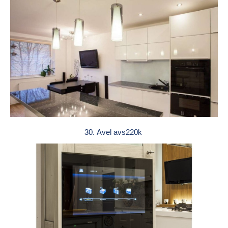
30. Avel avs220k