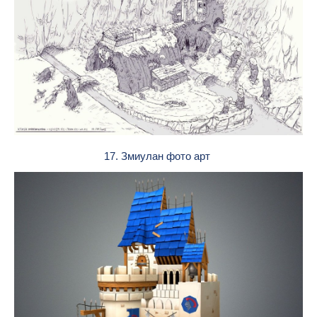
17. Змиулан фото арт