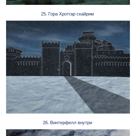
25. Гора Хротгар скайрим
26. Винтерфелл внутри