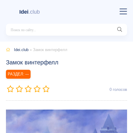
Idei
.club
Idei.club
» Замок винтерфелл
Замок винтерфелл
---
0
голосов