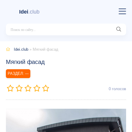
Idei
.club
Idei.club
» Мягкий фасад
Мягкий фасад
---
0
голосов