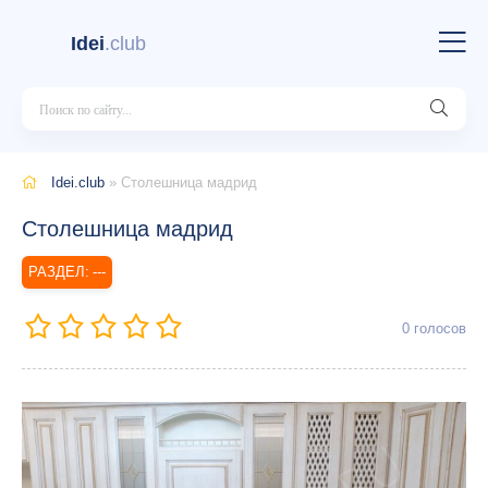
Idei
.club
Idei.club
» Столешница мадрид
Столешница мадрид
---
0
голосов