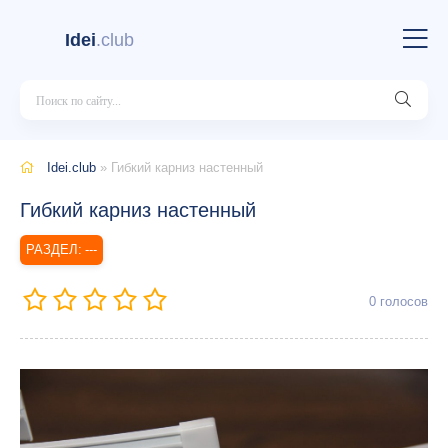
Idei
.club
Idei.club
» Гибкий карниз настенный
Гибкий карниз настенный
---
0
голосов