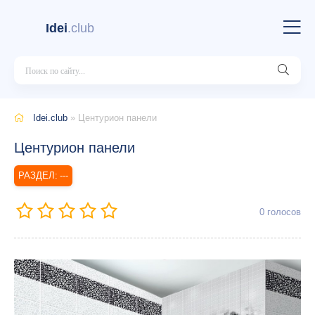
Idei
.club
Idei.club
» Центурион панели
Центурион панели
---
0
голосов