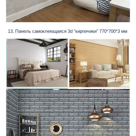
13. Панель самоклеющаяся 3d "кирпичики" 770*700*3 мм