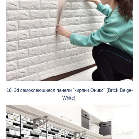
18. 3d cамоклеющиеся панели "кирпич Оникс" (Brick Beige-
White)