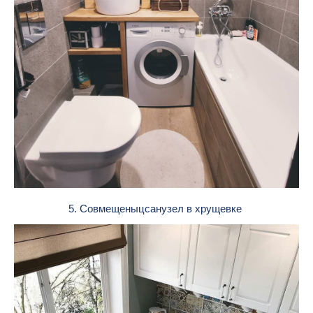
5. Совмещеныцсанузел в хрущевке