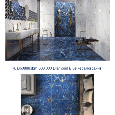
4. D698883bm 600 900 Diamond Blue керамогранит