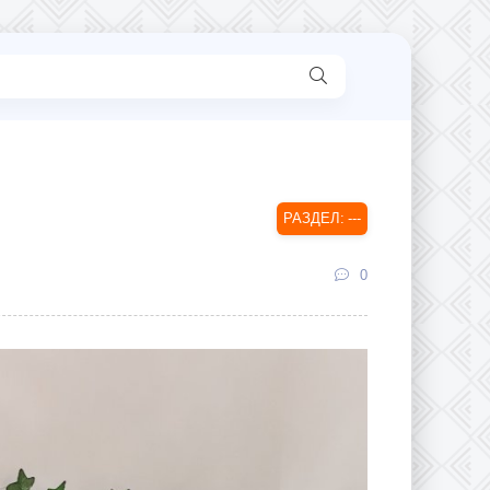
---
0