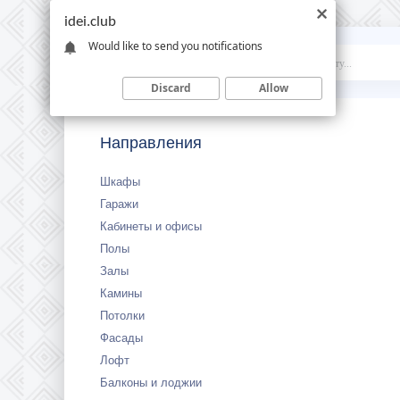
idei.club
Would like to send you notifications
Idei
.club
Discard
Allow
Направления
Шкафы
Гаражи
Кабинеты и офисы
Полы
Залы
Камины
Потолки
Фасады
Лофт
Балконы и лоджии