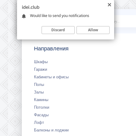
idei.club
Would like to send you notifications
Idei
.club
Discard
Allow
Направления
Шкафы
Гаражи
Кабинеты и офисы
Полы
Залы
Камины
Потолки
Фасады
Лофт
Балконы и лоджии