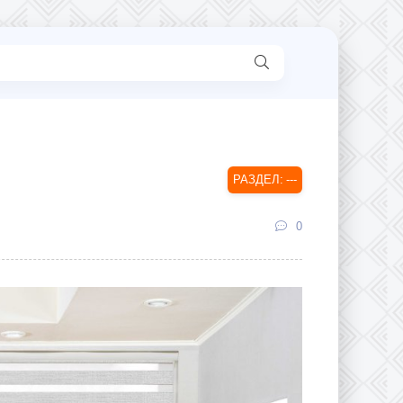
---
0