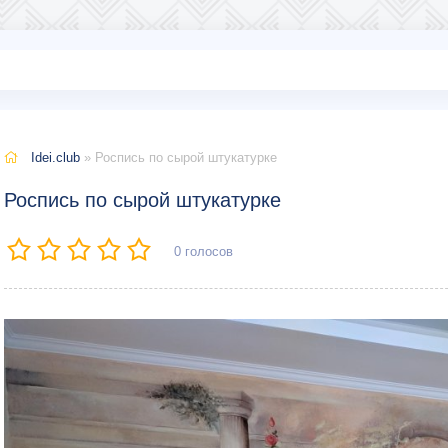
Idei.club
» Роспись по сырой штукатурке
Роспись по сырой штукатурке
0
голосов