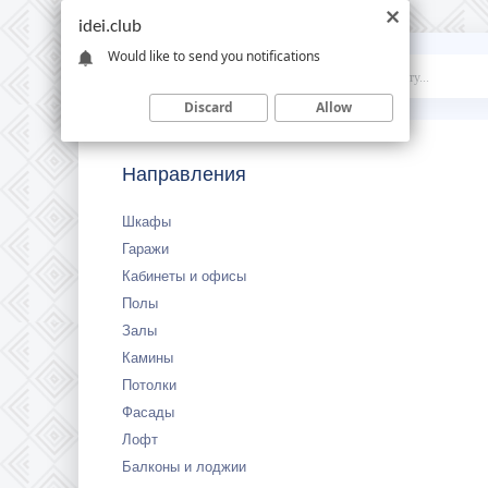
idei.club
Would like to send you notifications
Idei
.club
Discard
Allow
Направления
Шкафы
Гаражи
Кабинеты и офисы
Полы
Залы
Камины
Потолки
Фасады
Лофт
Балконы и лоджии