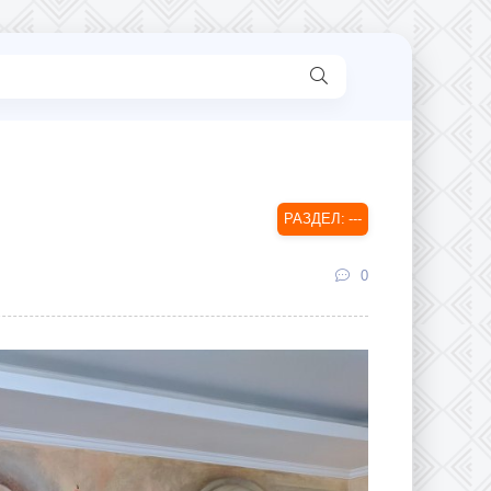
---
0