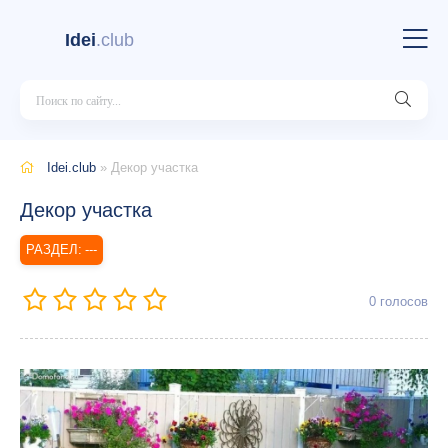
Idei
.club
Idei.club
» Декор участка
Декор участка
---
0
голосов