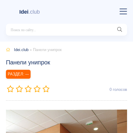
Idei
.club
Idei.club
» Панели унипрок
Панели унипрок
---
0
голосов