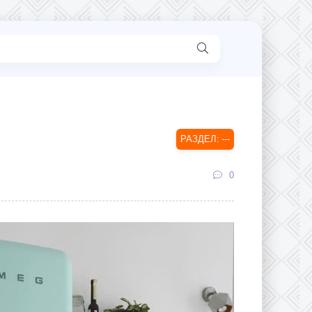
---
0