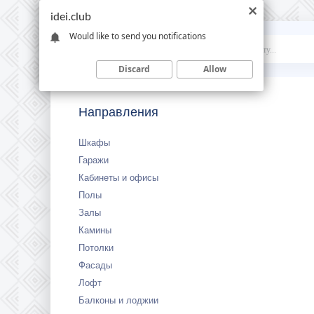
idei.club
Would like to send you notifications
Idei
.club
Discard
Allow
Направления
Шкафы
Гаражи
Кабинеты и офисы
Полы
Залы
Камины
Потолки
Фасады
Лофт
Балконы и лоджии