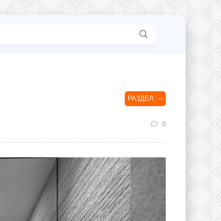
---
0