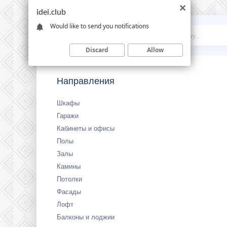
idei.club
Would like to send you notifications
Idei
.club
Discard
Allow
Направления
Шкафы
Гаражи
Кабинеты и офисы
Полы
Залы
Камины
Потолки
Фасады
Лофт
Балконы и лоджии