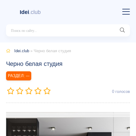
Idei
.club
Idei.club
» Черно белая студия
Черно белая студия
---
0
голосов