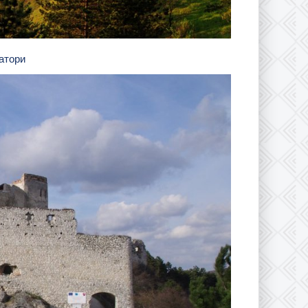
Батори