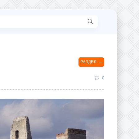
---
0