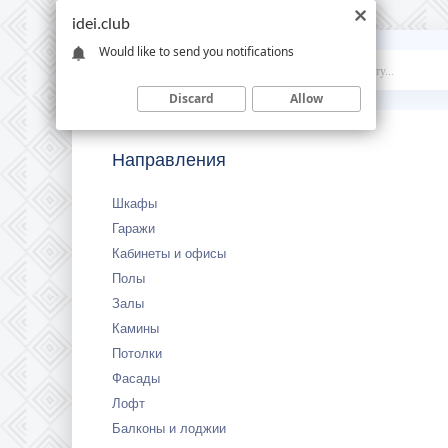
idei.club
Would like to send you notifications
Idei
.club
Discard
Allow
Направления
Шкафы
Гаражи
Кабинеты и офисы
Полы
Залы
Камины
Потолки
Фасады
Лофт
Балконы и лоджии