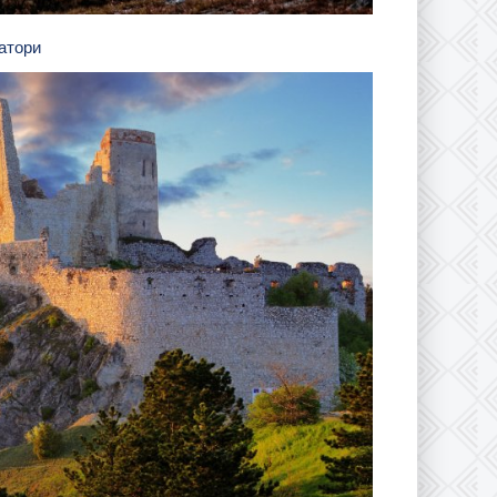
Батори