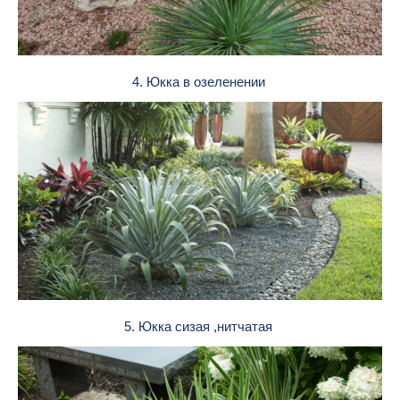
4. Юкка в озеленении
5. Юкка сизая ,нитчатая