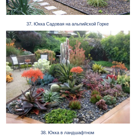
37. Юкка Садовая на альпийской Горке
38. Юкка в ландшафтном