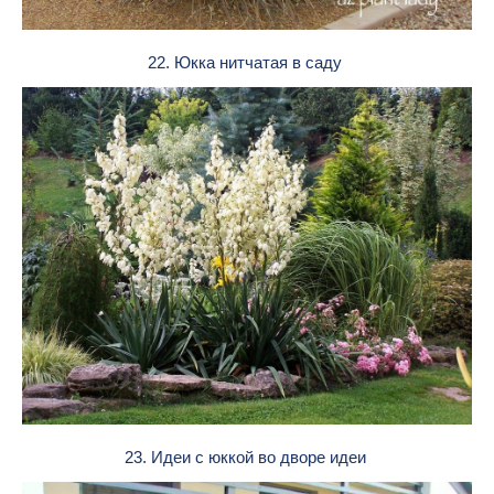
22. Юкка нитчатая в саду
23. Идеи с юккой во дворе идеи