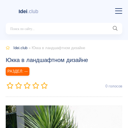
Idei
.club
Idei.club
» Юкка в ландшафтном дизайне
Юкка в ландшафтном дизайне
---
0
голосов