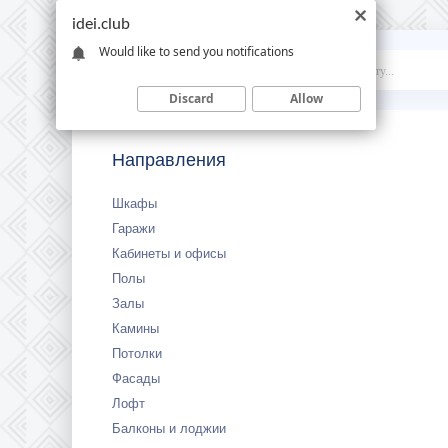
idei.club
Would like to send you notifications
Idei
.club
Discard
Allow
Направления
Шкафы
Гаражи
Кабинеты и офисы
Полы
Залы
Камины
Потолки
Фасады
Лофт
Балконы и лоджии