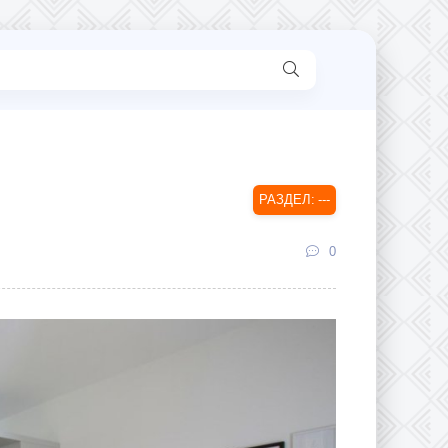
---
0