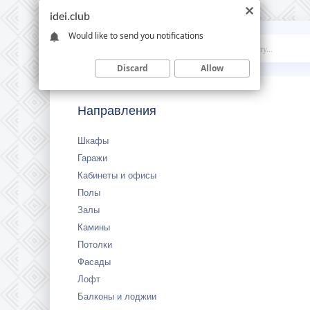
idei.club
Would like to send you notifications
Idei
.club
Discard
Allow
Направления
Шкафы
Гаражи
Кабинеты и офисы
Полы
Залы
Камины
Потолки
Фасады
Лофт
Балконы и лоджии