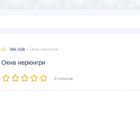
Idei.club
» Окна нерюнгри
Окна нерюнгри
0
голосов