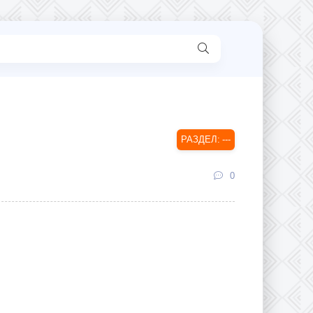
---
0