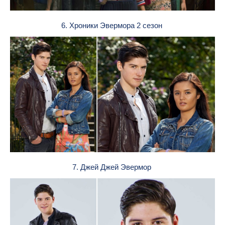
6. Хроники Эвермора 2 сезон
7. Джей Джей Эвермор