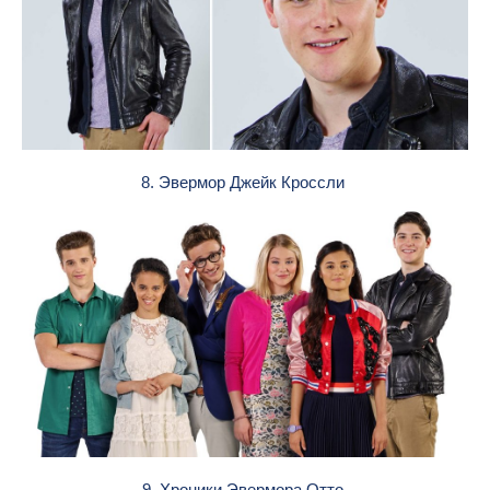
8. Эвермор Джейк Кроссли
9. Хроники Эвермора Отто