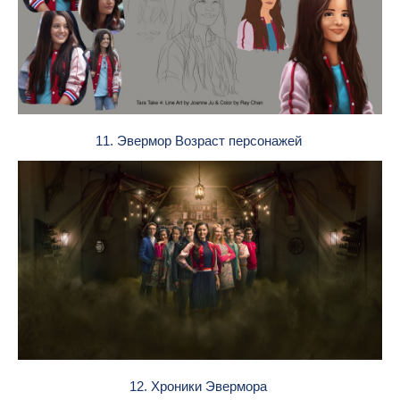
11. Эвермор Возраст персонажей
12. Хроники Эвермора