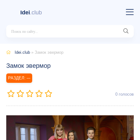
Idei
.club
Idei.club
» Замок эвермор
Замок эвермор
---
0
голосов