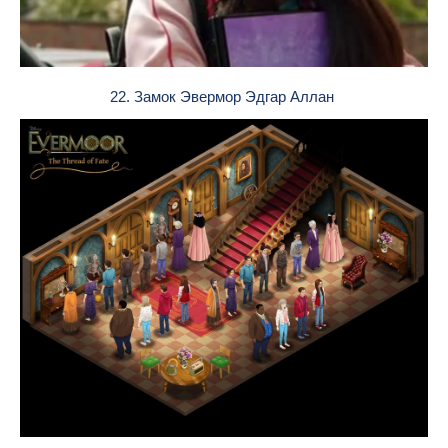
22. Замок Эвермор Эдгар Аллан