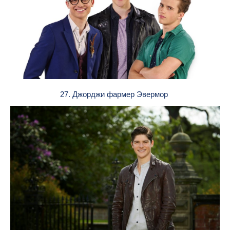
27. Джорджи фармер Эвермор