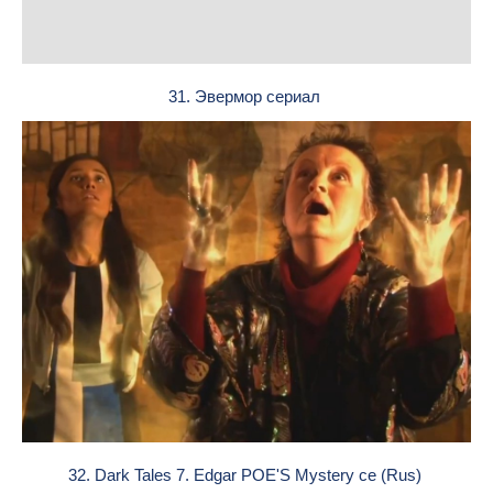
31. Эвермор сериал
32. Dark Tales 7. Edgar POE'S Mystery ce (Rus)