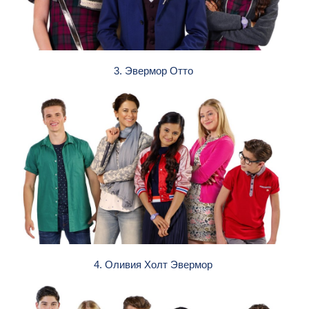
3. Эвермор Отто
4. Оливия Холт Эвермор