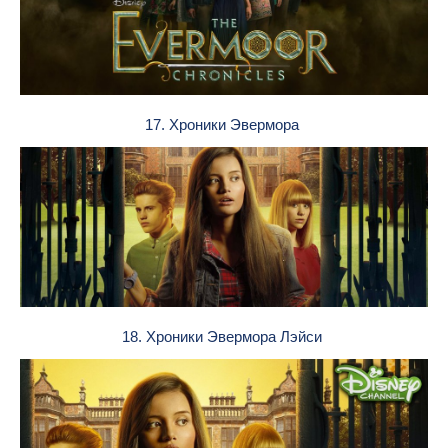
17. Хроники Эвермора
18. Хроники Эвермора Лэйси