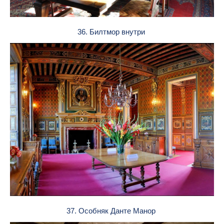
36. Билтмор внутри
37. Особняк Данте Манор