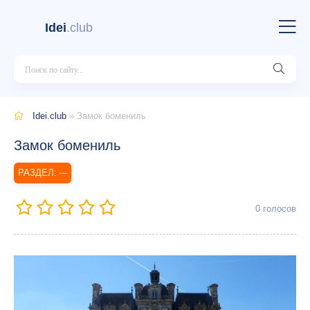
Idei
.club
Idei.club
» Замок бомениль
Замок бомениль
---
0
голосов