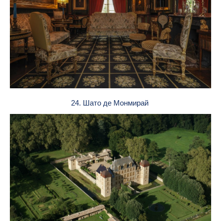
24. Шато де Монмирай