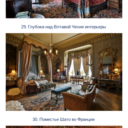
29. Глубока-над-Влтавой Чехия интерьеры
30. Поместье Шато во Франции