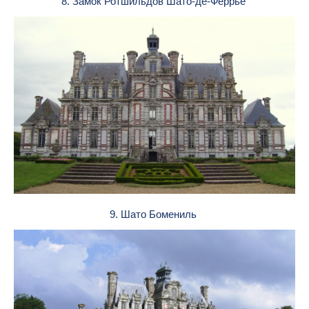
8. Замок Ротшильдов Шато-де-Феррье
9. Шато Бомениль