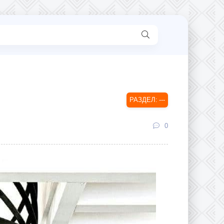
---
0