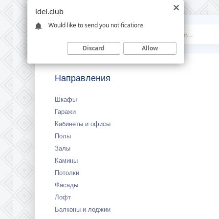
idei.club
Would like to send you notifications
Idei
.club
Discard
Allow
Направления
Шкафы
Гаражи
Кабинеты и офисы
Полы
Залы
Камины
Потолки
Фасады
Лофт
Балконы и лоджии