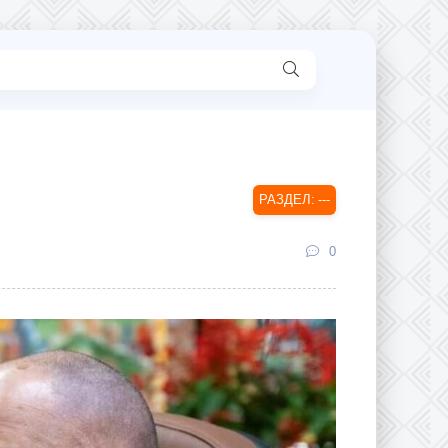
---
0