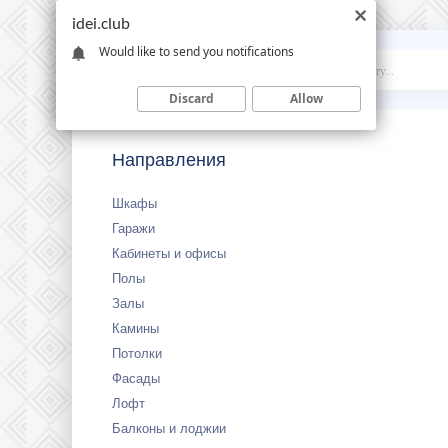
idei.club
Would like to send you notifications
Idei
.club
Discard
Allow
Направления
Шкафы
Гаражи
Кабинеты и офисы
Полы
Залы
Камины
Потолки
Фасады
Лофт
Балконы и лоджии