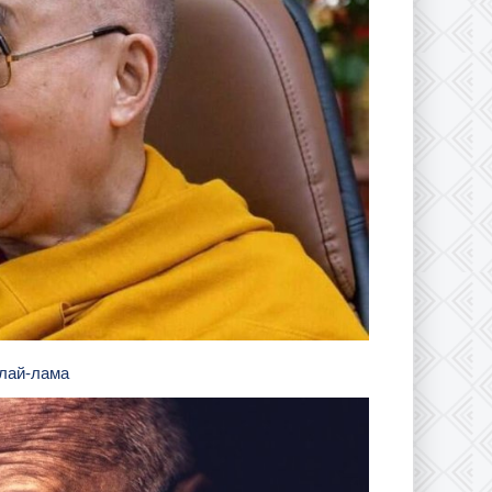
алай-лама