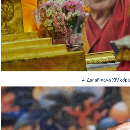
4. Далай-лама XIV обр