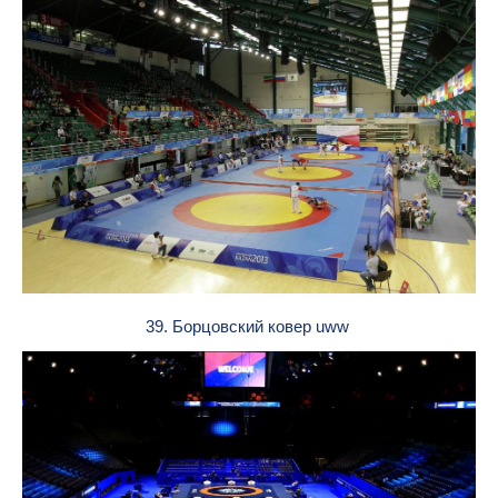
39. Борцовский ковер uww