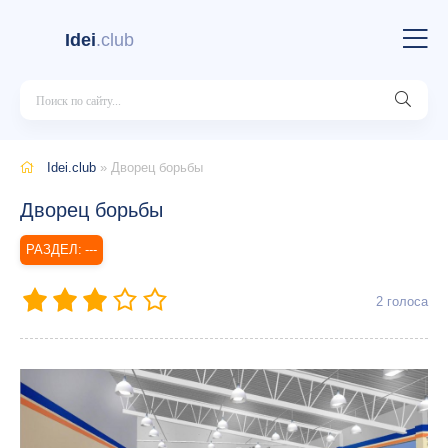
Idei
.club
Idei.club
» Дворец борьбы
Дворец борьбы
---
2
голоса