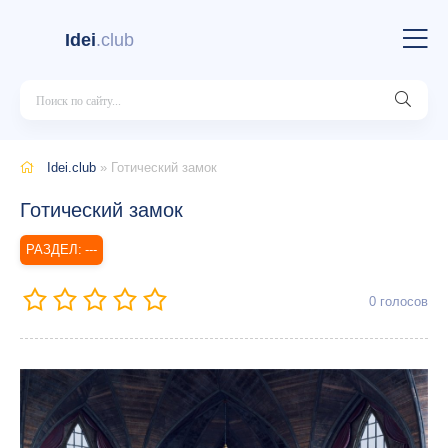
Idei
.club
Idei.club
» Готический замок
Готический замок
---
0
голосов