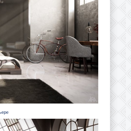
рьере