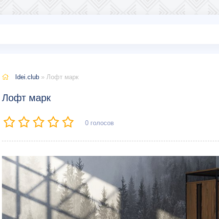
Idei.club
» Лофт марк
Лофт марк
0
голосов