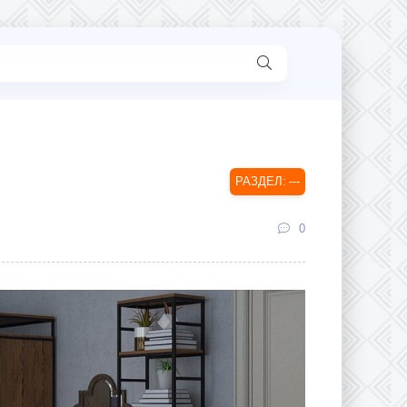
---
0