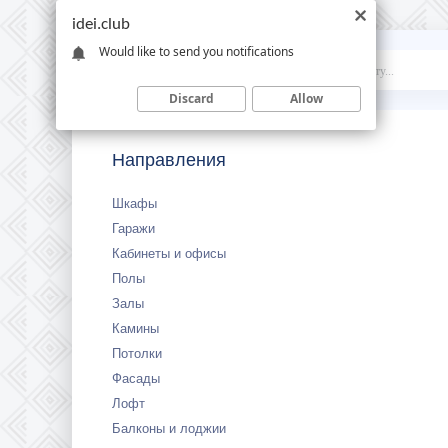
idei.club
Would like to send you notifications
Idei
.club
Discard
Allow
Направления
Шкафы
Гаражи
Кабинеты и офисы
Полы
Залы
Камины
Потолки
Фасады
Лофт
Балконы и лоджии