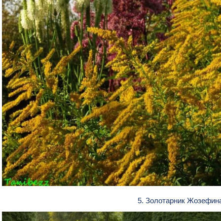
5. Золотарник Жозефин