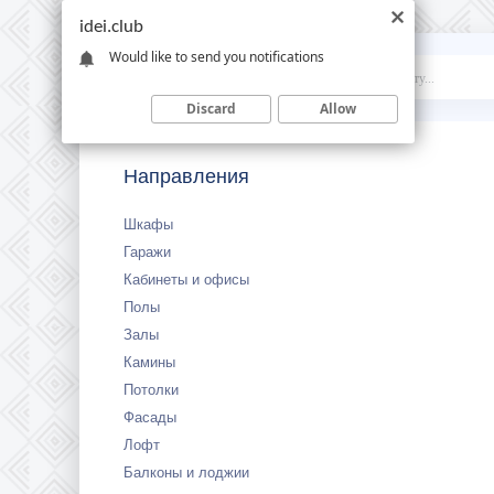
idei.club
Would like to send you notifications
Idei
.club
Discard
Allow
Направления
Шкафы
Гаражи
Кабинеты и офисы
Полы
Залы
Камины
Потолки
Фасады
Лофт
Балконы и лоджии