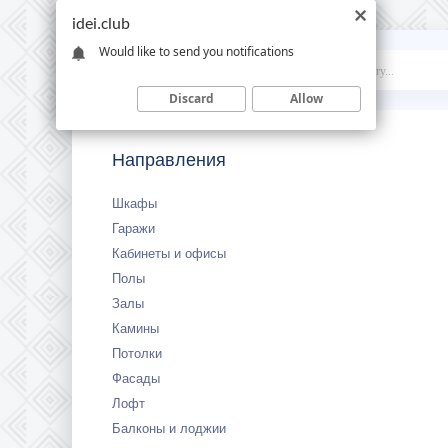
idei.club
Would like to send you notifications
Idei
.club
Discard
Allow
Направления
Шкафы
Гаражи
Кабинеты и офисы
Полы
Залы
Камины
Потолки
Фасады
Лофт
Балконы и лоджии