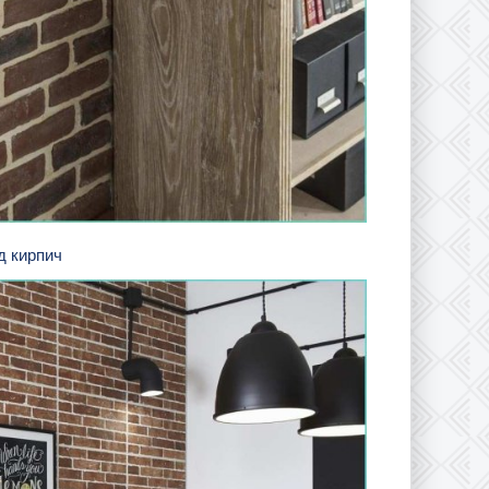
д кирпич