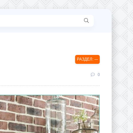
---
0