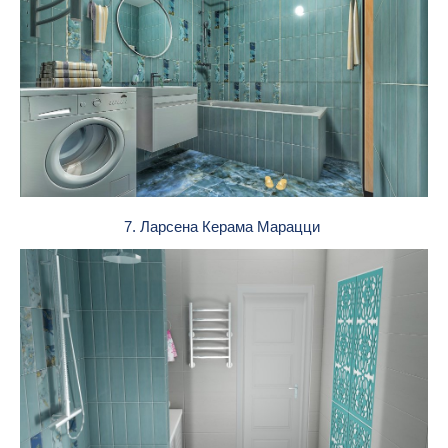
7. Ларсена Керама Марацци