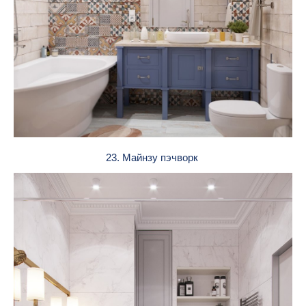
23. Майнзу пэчворк