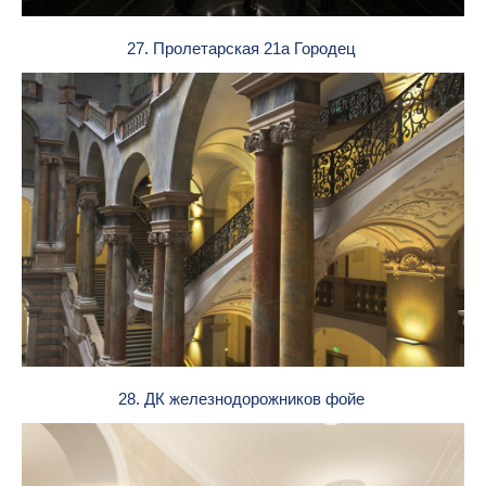
27. Пролетарская 21а Городец
28. ДК железнодорожников фойе