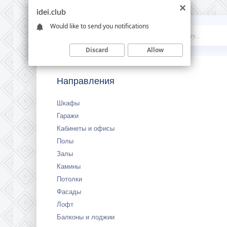
idei.club
Would like to send you notifications
Idei
.club
Discard
Allow
Направления
Шкафы
Гаражи
Кабинеты и офисы
Полы
Залы
Камины
Потолки
Фасады
Лофт
Балконы и лоджии