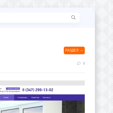
---
0