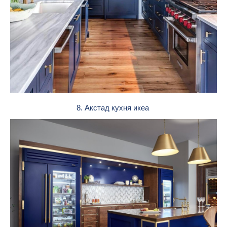
8. Акстад кухня икеа