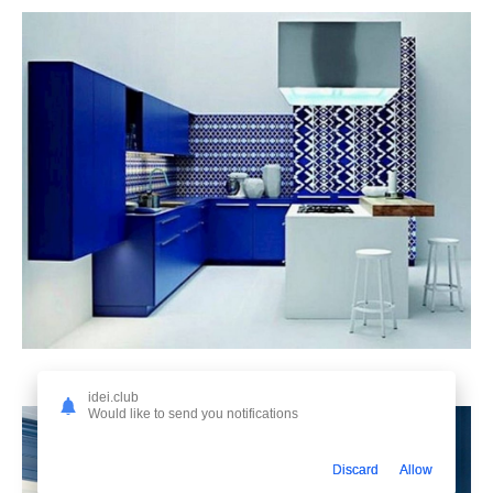
12. Синяя кухня икеа
idei.club
Would like to send you notifications
Discard
Allow