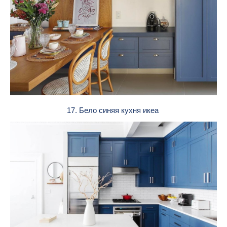
17. Бело синяя кухня икеа