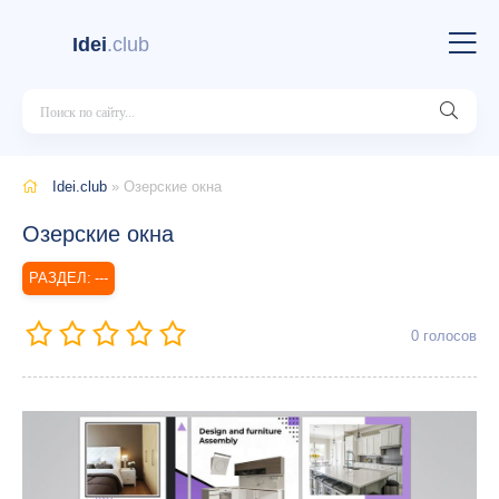
Idei
.club
Idei.club
» Озерские окна
Озерские окна
---
0
голосов