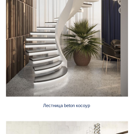
Лестница beton косоур