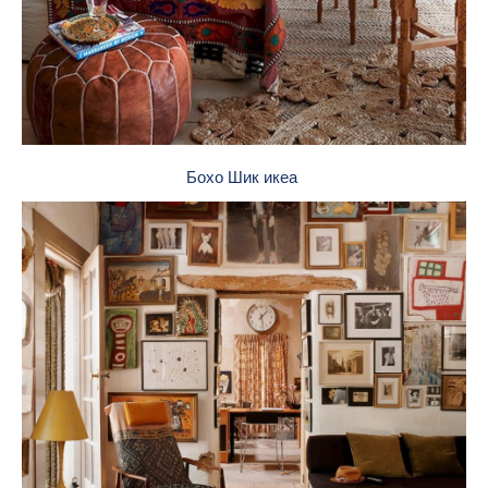
Бохо Шик икеа