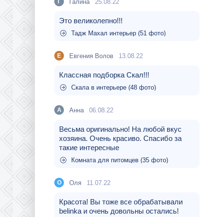
Галина
25.08.22
Г
Это великолепно!!!
Тадж Махал интерьер (51 фото)
Евгения Волов
13.08.22
Е
Классная подборка Скал!!!
Скала в интерьере (48 фото)
Aнна
06.08.22
A
Весьма оригинально! На любой вкус
хозяина. Очень красиво. Спасибо за
такие интересные
Комната для питомцев (35 фото)
Оля
11.07.22
О
Красота! Вы тоже все обрабатывали
belinka и очень довольны остались!