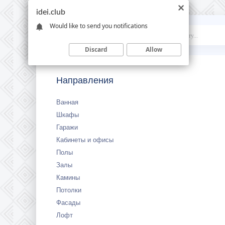
idei.club
Would like to send you notifications
Idei
.club
Discard
Allow
Направления
Ванная
Шкафы
Гаражи
Кабинеты и офисы
Полы
Залы
Камины
Потолки
Фасады
Лофт