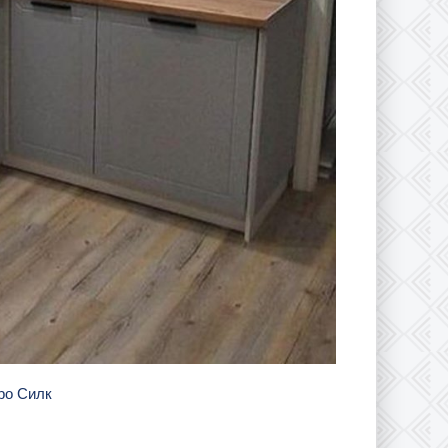
оро Силк