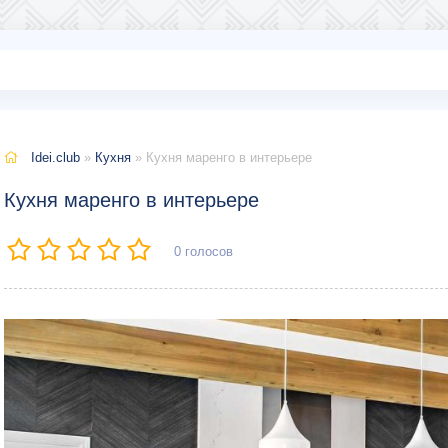
Idei.club
»
Кухня
» Кухня маренго в интерьере
Кухня маренго в интерьере
0
голосов