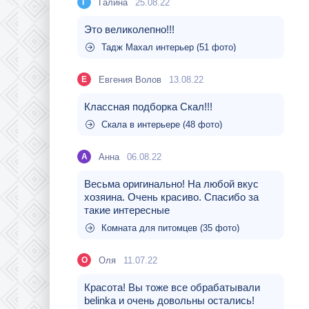
Галина
25.08.22
Г
Это великолепно!!!
Тадж Махал интерьер (51 фото)
Евгения Волов
13.08.22
Е
Классная подборка Скал!!!
Скала в интерьере (48 фото)
Aнна
06.08.22
A
Весьма оригинально! На любой вкус
хозяина. Очень красиво. Спасибо за
такие интересные
Комната для питомцев (35 фото)
Оля
11.07.22
О
Красота! Вы тоже все обрабатывали
belinka и очень довольны остались!