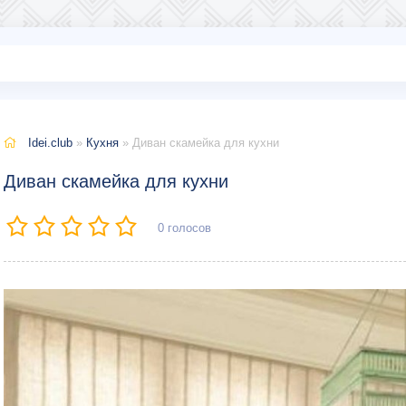
Idei.club
»
Кухня
» Диван скамейка для кухни
Диван скамейка для кухни
0
голосов