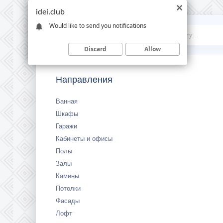
idei.club
Would like to send you notifications
Idei
.club
Discard
Allow
Направления
Ванная
Шкафы
Гаражи
Кабинеты и офисы
Полы
Залы
Камины
Потолки
Фасады
Лофт