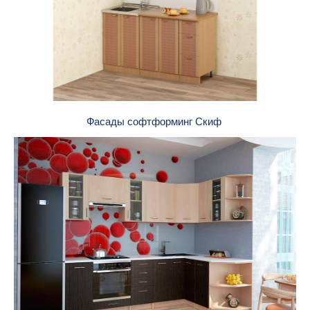
Фасады софтформинг Скиф