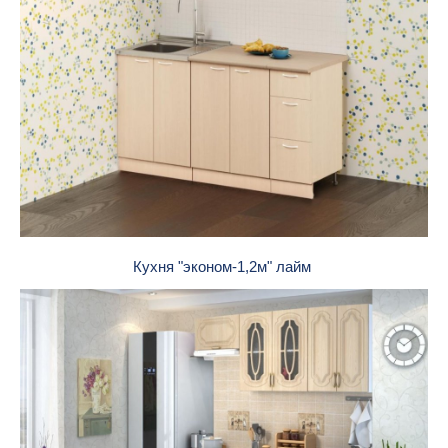
Кухня "эконом-1,2м" лайм