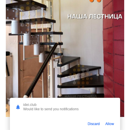
idei.club
Would like to send you notifications
Discard
Allow
Отделка для лестницы Леруа Мерлен