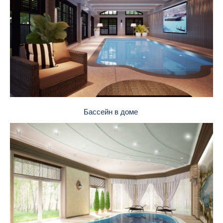
Бассейн в доме