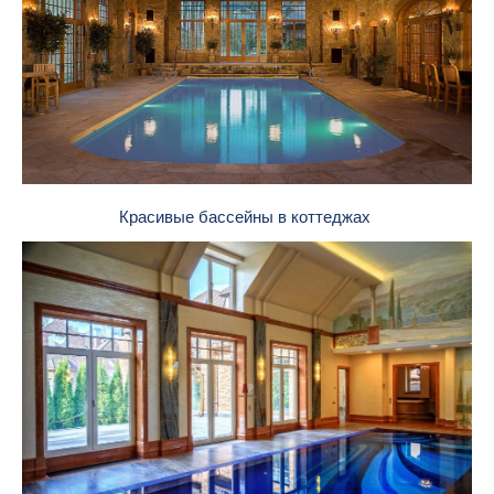
Красивые бассейны в коттеджах