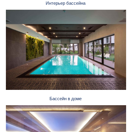
Интерьер бассейна
Бассейн в доме