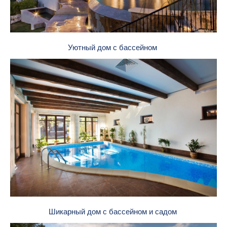
Уютный дом с бассейном
Шикарный дом с бассейном и садом