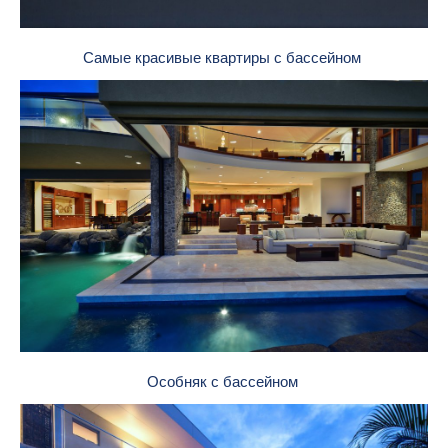
Самые красивые квартиры с бассейном
Особняк с бассейном