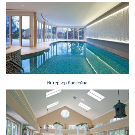
Интерьер бассейна