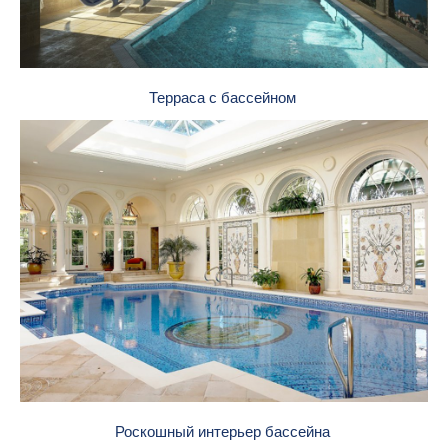
Терраса с бассейном
Роскошный интерьер бассейна