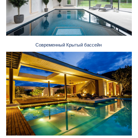
Современный Крытый бассейн