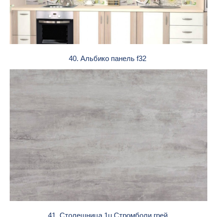
40. Альбико панель f32
41. Столешница 1u Стромболи грей