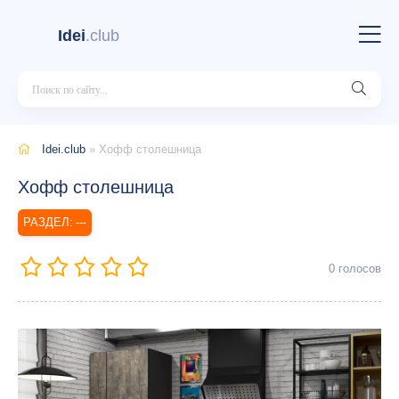
Idei
.club
Idei.club
» Хофф столешница
Хофф столешница
---
0
голосов