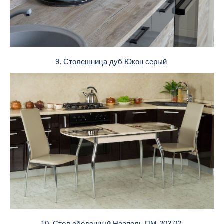
9. Столешница дуб Юкон серый
10. Стол обеденный Неаполь ПМ-203.02