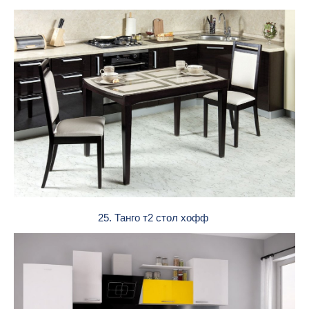
25. Танго т2 стол хофф