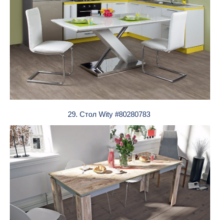
29. Стол Wity #80280783