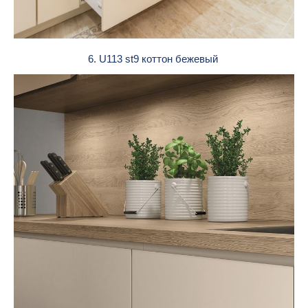
6. U113 st9 коттон бежевый