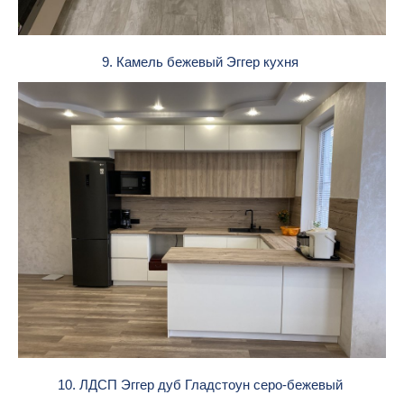
9. Камель бежевый Эггер кухня
10. ЛДСП Эггер дуб Гладстоун серо-бежевый