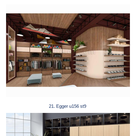
21. Egger u156 st9