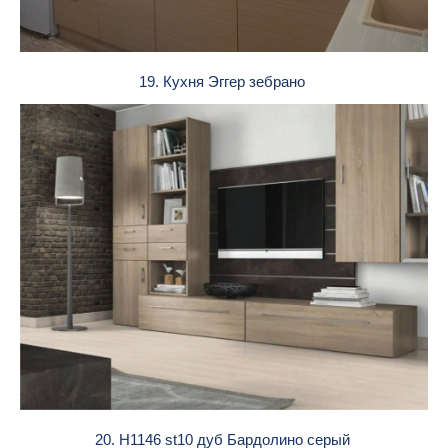
19. Кухня Эггер зебрано
20. H1146 st10 дуб Бардолино серый