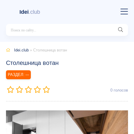
Idei
.club
Idei.club
» Столешница вотан
Столешница вотан
---
0
голосов