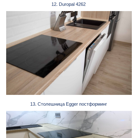
12. Duropal 4262
13. Столешница Egger постформинг