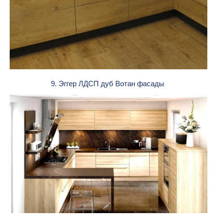
9. Эггер ЛДСП дуб Вотан фасады