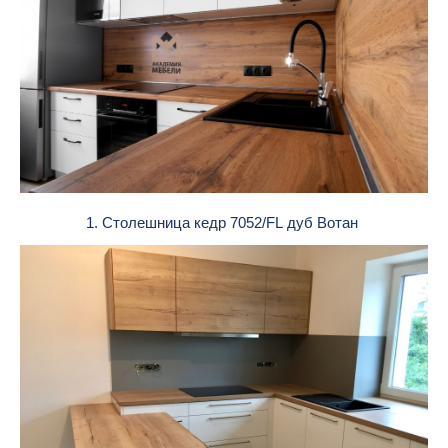
1. Столешница кедр 7052/FL дуб Вотан